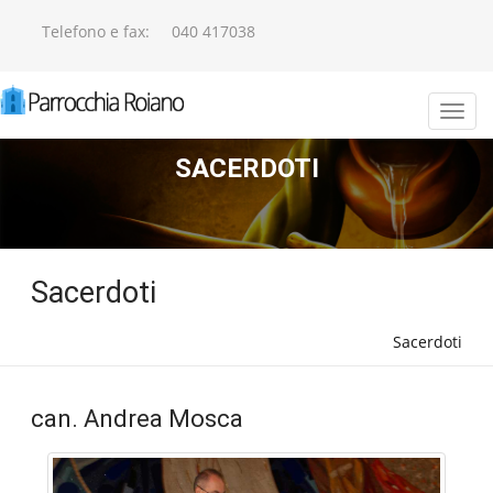
Telefono e fax:
040 417038
SACERDOTI
Sacerdoti
Sacerdoti
can. Andrea Mosca