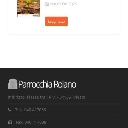
Mar 07 Ott 2025
Leggi tutto
Indirizzo: Piazza tra i Rivi - 34135 Trieste
Tel.:
040 417038
Fax:
040 417038