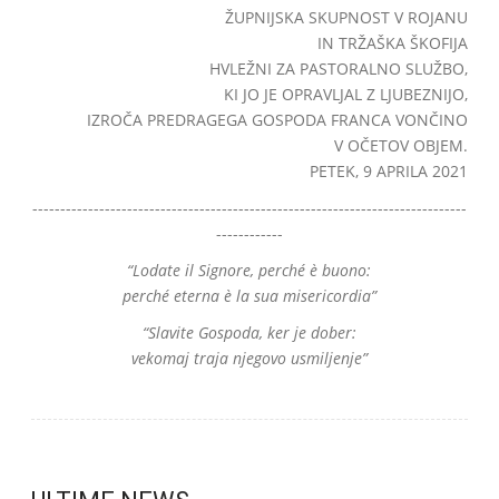
ŽUPNIJSKA SKUPNOST V ROJANU
IN TRŽAŠKA ŠKOFIJA
HVLEŽNI ZA PASTORALNO SLUŽBO,
KI JO JE OPRAVLJAL Z LJUBEZNIJO,
IZROČA PREDRAGEGA GOSPODA FRANCA VONČINO
V OČETOV OBJEM.
PETEK, 9 APRILA 2021
------------------------------------------------------------------------------
------------
“Lodate il Signore, perché è buono:
perché eterna è la sua misericordia”
“Slavite Gospoda, ker je dober:
vekomaj traja njegovo usmiljenje”