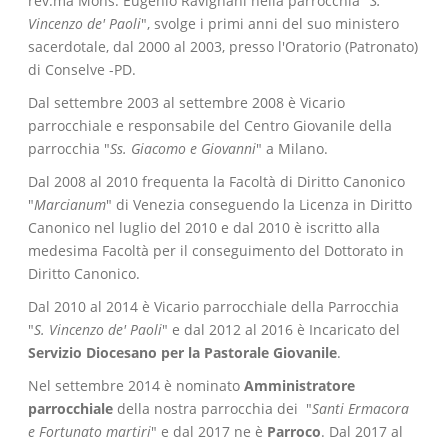
rev.ma Mons. Eugenio Ravignani nella parrocchia "
S.
Vincenzo de' Paoli
", svolge i primi anni del suo ministero
sacerdotale, dal 2000 al 2003, presso l'Oratorio (Patronato)
di Conselve -PD.
Dal settembre 2003 al settembre 2008 è Vicario
parrocchiale e responsabile del Centro Giovanile della
parrocchia "
Ss. Giacomo e Giovanni
" a Milano.
Dal 2008 al 2010 frequenta la Facoltà di Diritto Canonico
"
Marcianum
" di Venezia conseguendo la Licenza in Diritto
Canonico nel luglio del 2010 e dal 2010 è iscritto alla
medesima Facoltà per il conseguimento del Dottorato in
Diritto Canonico.
Dal 2010 al 2014 è Vicario parrocchiale della Parrocchia
"
S. Vincenzo de' Paoli
" e dal 2012 al 2016 è Incaricato del
Servizio Diocesano per la Pastorale Giovanile
.
Nel settembre 2014 è nominato
Amministratore
parrocchiale
della nostra parrocchia dei "
Santi Ermacora
e Fortunato martiri
" e dal 2017 ne è
Parroco
. Dal 2017 al