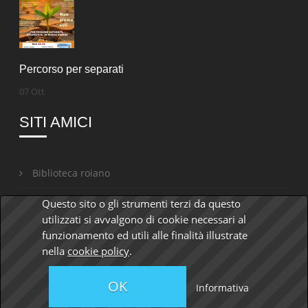
Percorso per separati
07 Ott
SITI AMICI
Biblioteca roiano
Comunità slovena
Questo sito o gli strumenti terzi da questo
utilizzati si avvalgono di cookie necessari al
funzionamento ed utili alle finalità illustrate
nella
cookie policy
.
© 2026 Parrocchia Ss. Ermacora e Fortunato | CF
OK
90030960323
Informativa
by
anawim