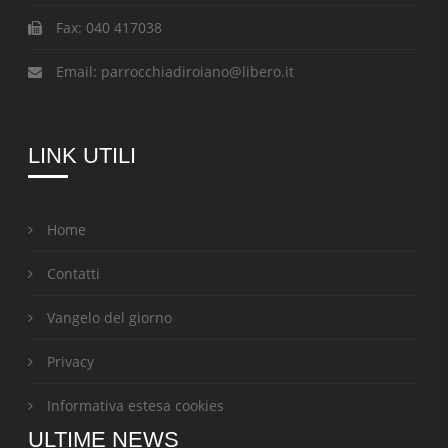
Fax:
040 417038
Email:
parrocchiadiroiano@libero.it
LINK UTILI
Home
Contatti
Vangelo del giorno
Privacy
Informativa estesa cookies
ULTIME NEWS