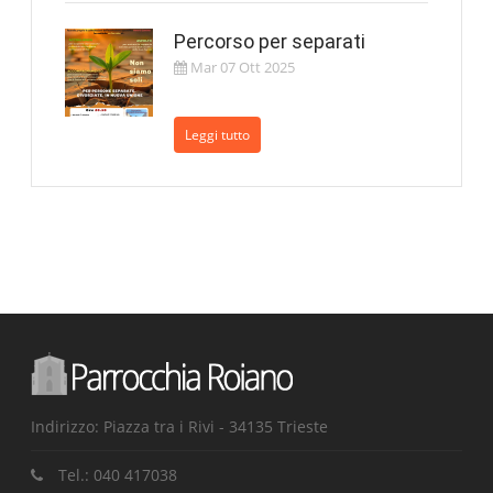
Percorso per separati
Mar 07 Ott 2025
Leggi tutto
Indirizzo: Piazza tra i Rivi - 34135 Trieste
Tel.:
040 417038