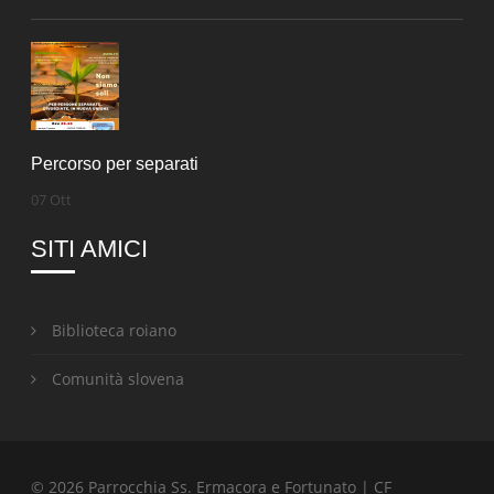
Percorso per separati
07 Ott
SITI AMICI
Biblioteca roiano
Comunità slovena
© 2026 Parrocchia Ss. Ermacora e Fortunato | CF