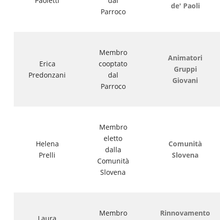
Paoletti
dal
de' Paoli
Parroco
Membro
Animatori
Erica
cooptato
Gruppi
Predonzani
dal
Giovani
Parroco
Membro
eletto
Helena
Comunità
dalla
Prelli
Slovena
Comunità
Slovena
Membro
Rinnovamento
Laura