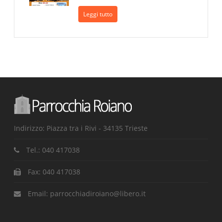
Leggi tutto
Indirizzo: Piazza tra i Rivi - 34135 Trieste
Tel.:
040 417038
Fax:
040 417038
Email:
parrocchiadiroiano@libero.it