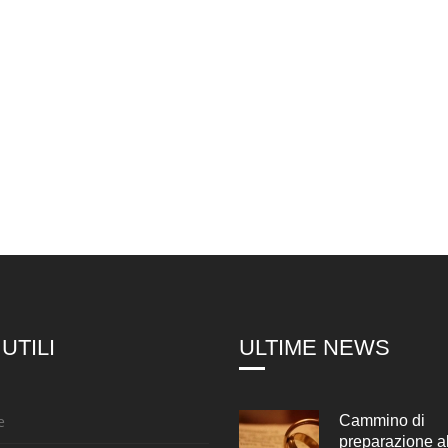
 UTILI
ULTIME NEWS
e
Cammino di
preparazione a