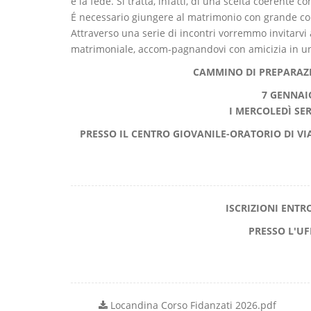
è la fede. Si tratta, infatti, di una scelta coerente c
É necessario giungere al matrimonio con grande c
Attraverso una serie di incontri vorremmo invitarvi a
matrimoniale, accom-pagnandovi con amicizia in un
CAMMINO DI PREPARAZ
7 GENNAI
I MERCOLEDÌ SER
PRESSO IL CENTRO GIOVANILE-ORATORIO DI VI
ISCRIZIONI ENTR
PRESSO L'U
Locandina Corso Fidanzati 2026.pdf