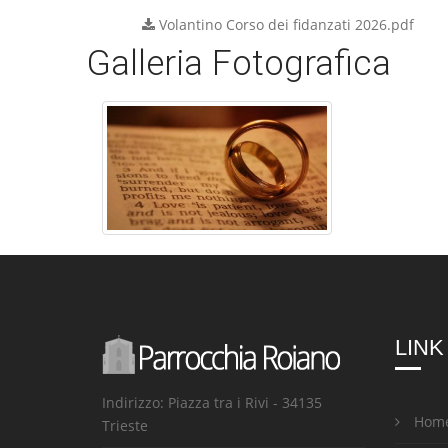
Volantino Corso dei fidanzati 2026.pdf
Galleria Fotografica
LINK
Indirizzo: Piazza tra i Rivi - 34135
Hom
Trieste