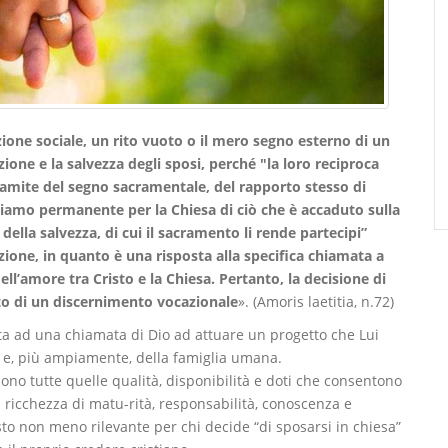
one sociale, un rito vuoto o il mero segno esterno di un
one e la salvezza degli sposi, perché "la loro reciproca
ramite del segno sacramentale, del rapporto stesso di
chiamo permanente per la Chiesa di ciò che è accaduto sulla
i della salvezza, di cui il sacramento li rende partecipi”
ione, in quanto è una risposta alla specifica chiamata a
l’amore tra Cristo e la Chiesa. Pertanto, la decisione di
tto di un discernimento vocazionale
». (Amoris laetitia, n.72)
ta ad una chiamata di Dio ad attuare un progetto che Lui
igli e, più ampiamente, della famiglia umana.
no tutte quelle qualità, disponibilità e doti che consentono
: ricchezza di matu-rità, responsabilità, conoscenza e
sto non meno rilevante per chi decide “di sposarsi in chiesa”