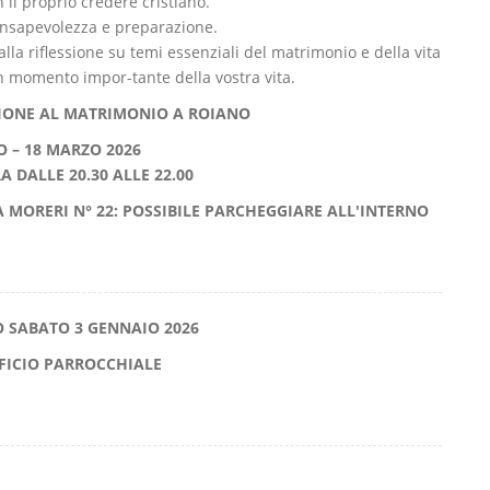
on il proprio credere cristiano.
onsapevolezza e preparazione.
lla riflessione su temi essenziali del matrimonio e della vita
 momento impor-tante della vostra vita.
IONE AL MATRIMONIO A ROIANO
O – 18 MARZO 2026
A DALLE 20.30 ALLE 22.00
A MORERI N° 22: POSSIBILE PARCHEGGIARE ALL'INTERNO
O SABATO 3 GENNAIO 2026
FFICIO PARROCCHIALE