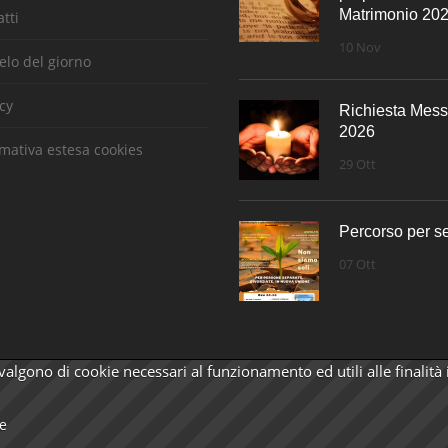
Matrimonio 20
tti
10 Nov
lo del giorno
cy
Richiesta Mes
2026
mativa estesa cookies
29 Ott
Percorso per se
07 Ott
vvalgono di cookie necessari al funzionamento ed utili alle finalità 
90030960323
ie