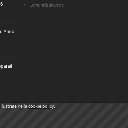
26
Comunità slovena
se Anno
parati
illustrate nella
cookie policy
.
by
anawim