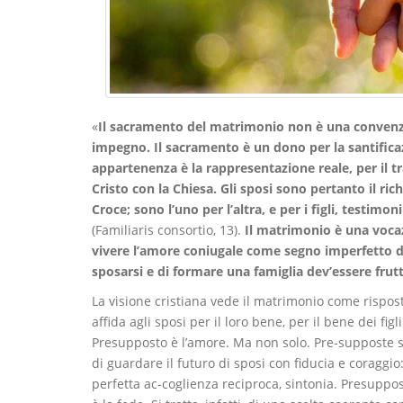
«
Il sacramento del matrimonio non è una convenzi
impegno. Il sacramento è un dono per la santificazi
appartenenza è la rappresentazione reale, per il t
Cristo con la Chiesa. Gli sposi sono pertanto il ri
Croce; sono l’uno per l’altra, e per i figli, testimon
(Familiaris consortio, 13).
Il matrimonio è una vocaz
vivere l’amore coniugale come segno imperfetto del
sposarsi e di formare una famiglia dev’essere fru
La visione cristiana vede il matrimonio come rispos
affida agli sposi per il loro bene, per il bene dei f
Presupposto è l’amore. Ma non solo. Pre-supposte so
di guardare il futuro di sposi con fiducia e coraggio
perfetta ac-coglienza reciproca, sintonia. Presuppo