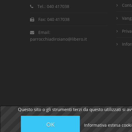
Conta
Tel.:
040 417038
Vange
Fax:
040 417038
Priva
Email:
parrocchiadiroiano@libero.it
Infor
Questo sito o gli strumenti terzi da questo utilizzati si a
OK
© 2026 Parrocchia Ss. Ermacora e Fortunato | CF 
Informativa estesa cook